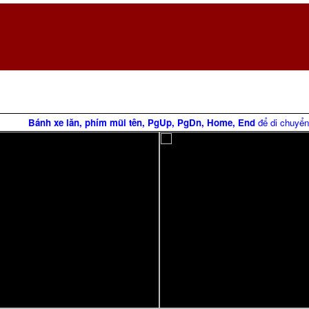
Bánh xe lăn, phím mũi tên, PgUp, PgDn, Home, End
để di chuyển