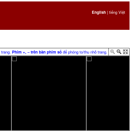
English
|
tiếng Việt
 trang.
Phím +, ‒ trên bàn phím số
để phóng to/thu nhỏ trang.