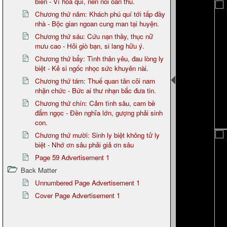
biến - Vì hoa quí, nên nỗi oan thù.
Chương thứ năm: Khách phú quí tới tấp đầy
nhà - Bộc gian ngoan cung man tại huyện.
Chương thứ sáu: Cứu nạn thầy, thục nữ
mưu cao - Hỏi giò bạn, si lang hữu ý.
Chương thứ bẩy: Tình thân yêu, đau lòng ly
biệt - Kẻ si ngốc nhọc sức khuyên nài.
Chương thứ tám: Thuế quan tân cõi nam
nhận chức - Bức ai thư nhạn bắc đưa tin.
Chương thứ chín: Cảm tình sâu, cam bề
đắm ngọc - Đền nghĩa lớn, gượng phải sinh
con.
Chương thứ mười: Sinh ly biệt không tử ly
biệt - Nhớ ơn sâu phải giả ơn sâu
Page 59 Advertisement 1
Back Matter
Unnumbered Page Advertisement 1
Cover Page Advertisement 1