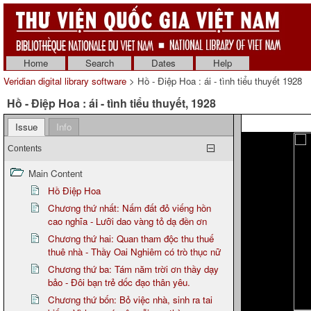
Home
Search
Dates
Help
Veridian digital library software
> Hồ - Điệp Hoa : ái - tình tiểu thuyết 1928
Hồ - Điệp Hoa : ái - tình tiểu thuyết, 1928
Issue
Info
Contents
Main Content
Hồ Điệp Hoa
Chương thứ nhất: Nấm đất đỏ viếng hồn
cao nghĩa - Lưỡi dao vàng tỏ dạ đền ơn
Chương thứ hai: Quan tham độc thu thuế
thuê nhà - Thầy Oai Nghiêm có trò thục nữ
Chương thứ ba: Tám năm trời ơn thầy dạy
bảo - Đôi bạn trẻ dốc đạo thân yêu.
Chương thứ bốn: Bỏ việc nhà, sinh ra tai