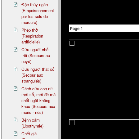
Độc thủy ngân
(Empoisonnement
par les sels de
mercure)
Page 1
Phép thở
(Respiration
artificielle)
Cứu người chết
trôi (Secours au
noyé)
Cứu người thắt cổ
(Secour aux
strangulés)
Cách cứu con nít
mới sổ, mới đẻ mà
chết ngột không
khóc (Secours aux
moris - nés)
Bệnh xâm
(Lipothymie)
Chết giả