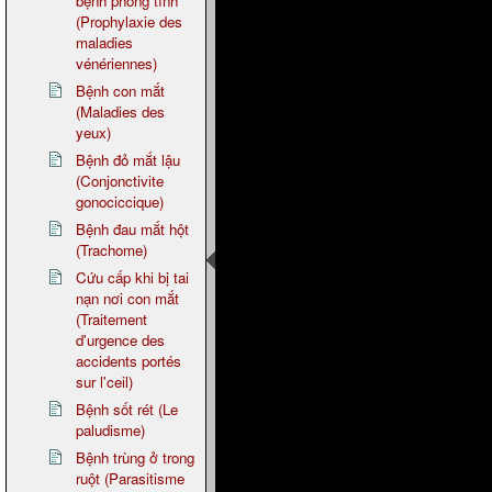
bệnh phong tình
(Prophylaxie des
maladies
vénériennes)
Bệnh con mắt
(Maladies des
yeux)
Bệnh đỏ mắt lậu
(Conjonctivite
gonociccique)
Bệnh đau mắt hột
(Trachome)
Cứu cấp khi bị tai
nạn nơi con mắt
(Traitement
d'urgence des
accidents portés
sur l'ceil)
Bệnh sốt rét (Le
paludisme)
Bệnh trùng ở trong
ruột (Parasitisme