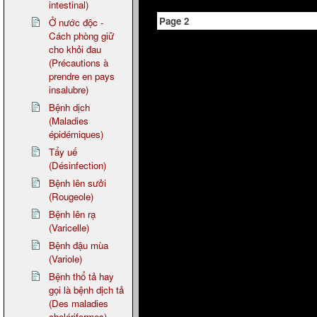
intestinal)
Page 2
Ở nước độc -
Cách phòng giữ
cho khỏi đau
(Précautions à
prendre en pays
insalubre)
Bệnh dịch
(Maladies
épidémiques)
Tẩy uế
(Désinfection)
Bệnh lên sưởi
(Rougeole)
Bệnh lên rạ
(Varicelle)
Bệnh đậu mùa
(Variole)
Bệnh thổ tả hay
gọi là bệnh dịch tả
(Des maladies
cholériformes)