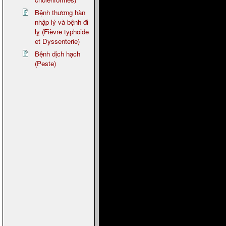
Bệnh thương hàn
nhập lý và bệnh đi
lỵ (Fièvre typhoide
et Dyssenterie)
Bệnh dịch hạch
(Peste)