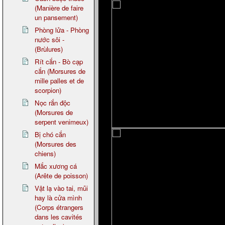
(Manière de faire
un pansement)
Phòng lửa - Phòng
nước sôi -
(Brùlures)
Rít cắn - Bò cạp
cắn (Morsures de
mille palles et de
scorpion)
Nọc rắn độc
(Morsures de
serpent venimeux)
Bị chó cắn
(Morsures des
chiens)
Mắc xương cá
(Arête de poisson)
Vật lạ vào tai, mũi
hay là cửa mình
(Corps étrangers
dans les cavités