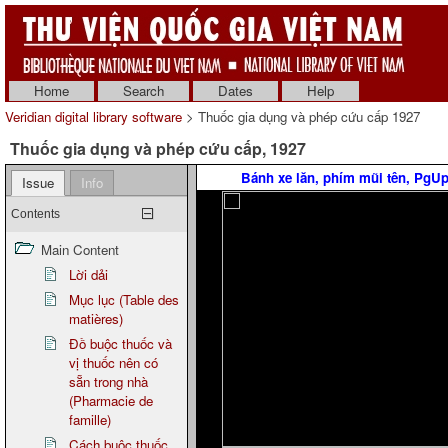
Home
Search
Dates
Help
Veridian digital library software
> Thuốc gia dụng và phép cứu cấp 1927
Thuốc gia dụng và phép cứu cấp, 1927
Bánh xe lăn, phím mũi tên, PgU
Issue
Info
Contents
Main Content
Lời dải
Mục lục (Table des
matières)
Đồ buộc thuốc và
vị thuốc nên có
sẵn trong nhà
(Pharmacie de
famille)
Cách buộc thuốc