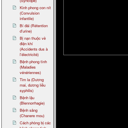
(Syncope)
Kinh phong con nít
(Convulsion
infantile)
Bí đái (Rétention
d'urine)
Bị nạn thuộc về
điện khí
(Accidents dus à
l'électricité)
Bệnh phong tình
(Maladies
vénériennes)
Tim la (Dương
mai, dương liễu
syphilis)
Bệnh lậu
(Blennorrhagie)
Bệnh sâng
(Chanere mou)
Cách phòng bị các