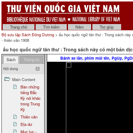
Trang chủ
Tìm kiếm
Năm
Trợ giúp
Bộ sưu tập Sách Đông Dương
> ấu học quốc ngữ tân thư : Trong sách này 
- thiên văn 1908
ấu học quốc ngữ tân thư : Trong sách này có một bản dịch
Bánh xe lăn, phím mũi tên, PgUp, Pg
Sách
Thông tin
Nội dung
Main Content
Bàn những
tiếng Bắc
Kỳ nói khác
trong Trung
Kỳ
Thiên văn
Địa dư
Mục lục -