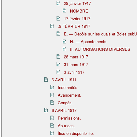
29 janvier 1917
NOMBRE
17 íévrier 1917
.9 FÉVRIER 1917
E. — Dépòls sur les quais et Boies pub
H. — Appontements.
II. AUTORISATIONS DIVERSES
28 mars 1917
31 mars 1917
3 avril 1917
6 AVRIL 1911
Indemnités.
Avancement.
Congés.
6 AVRIL 1917
Permissions.
Abựnces.
ỉlise en disponibilité.