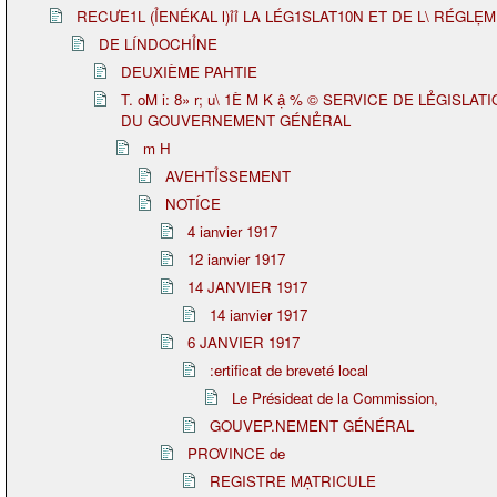
RECƯE1L (ỈENÉKAL l)ỉỉ LA LÉG1SLAT10N ET DE L\ RÉGLẸ
DE LÍNDOCHỈNE
DEUXIÈME PAHTIE
T. oM i: 8» r; u\ 1È M K ậ % © SERVICE DE LẺGISL
DU GOUVERNEMENT GÉNẺRAL
m H
AVEHTỈSSEMENT
NOTÍCE
4 ianvier 1917
12 ianvier 1917
14 JANVIER 1917
14 ianvier 1917
6 JANVIER 1917
:ertificat de breveté local
Le Présideat de la Commission,
GOUVEP.NEMENT GÉNÉRAL
PROVINCE de
REGISTRE MẠTRICULE