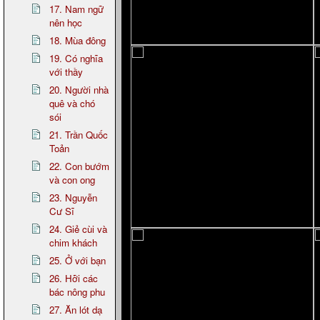
17. Nam ngữ
nên học
18. Mùa đông
19. Có nghĩa
với thầy
20. Người nhà
quê và chó
sói
21. Trần Quốc
Toản
22. Con bướm
và con ong
23. Nguyễn
Cư Sĩ
24. Giẻ cùi và
chim khách
25. Ở với bạn
26. Hỡi các
bác nông phu
27. Ăn lót dạ