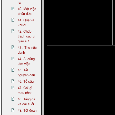
ra
40. Một việc
phúc đức
41. Quạ và
khướu
42. Chức
trách các vị
giáo sư
43 . Thơ nặc
danh
44. Ai cũng
làm việc
45. Tết
nguyên đán
46. Tổ sâu
47. Cái gì
mau nhất
48. Tảng đá
và cái suối
49. Tết đoan