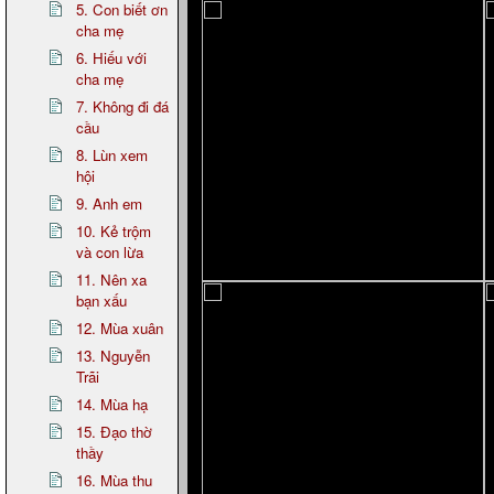
5. Con biết ơn
cha mẹ
6. Hiếu với
cha mẹ
7. Không đi đá
cầu
8. Lùn xem
hội
9. Anh em
10. Kẻ trộm
và con lừa
11. Nên xa
bạn xấu
12. Mùa xuân
13. Nguyễn
Trãi
14. Mùa hạ
15. Đạo thờ
thầy
16. Mùa thu