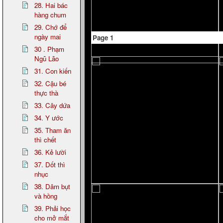
28. Hai bác
hàng chum
29. Chớ để
ngày mai
Page 1
30 . Phạm
Ngũ Lão
31. Con kiến
32. Cậu bé
thực thà
33. Cây dứa
34. Y ước
35. Tham ăn
thì chết
36. Kẻ lười
37. Dốt thì
nhục
38. Dâm bụt
và hồng
39. Phải học
cho mở mắt