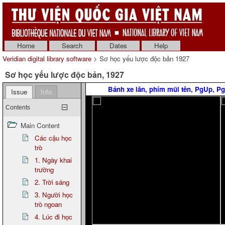
Home
Search
Dates
Help
Veridian digital library software
> Sơ học yếu lược độc bản 1927
Sơ học yếu lược độc bản, 1927
Bánh xe lăn, phím mũi tên, PgUp, 
Issue
Info
Contents
Main Content
Các cậu học
trò
1. Ngày khai
trường
2. Trời sáng
3. Người học
trò ngoan
4. Lúc đi học