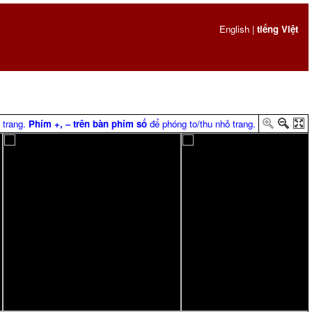
English
|
tiếng Việt
 trang.
Phím +, ‒ trên bàn phím số
để phóng to/thu nhỏ trang.