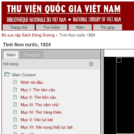
Trang chủ
Tìm kiếm
Năm
Trợ giúp
Bộ sưu tập Sách Đông Dương
> Tình Non nước 1924
Tình Non nước, 1924
Sách
Thông tin
Nội dung
Main Content
Nhời nói đầu
Mục I: Thơ tám câu
Mục II: Thơ bốn câu
Mục III: Thơ năm chữ
Mục IV: Thơ tràng thiên
Mục V: Văn lụt bát
Mục VI: Văn song thất lục bát