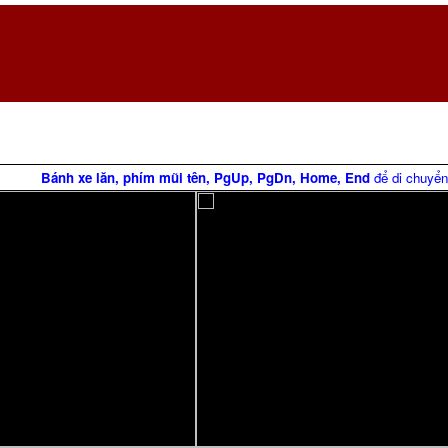
Bánh xe lăn, phím mũi tên, PgUp, PgDn, Home, End
để di chuyển