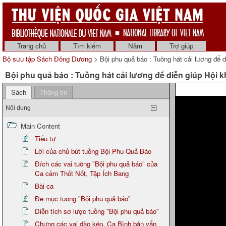
Trang chủ
Tìm kiếm
Năm
Trợ giúp
Bộ sưu tập Sách Đông Dương
> Bội phu quả báo : Tuồng hát cải lương để 
Bội phu quả báo : Tuồng hát cải lương để diễn giúp Hội 
Sách
Thông tin
Nội dung
Main Content
Tiểu tự
Lời của chủ bút tuồng Bội Phu Quả Báo
Đích các vai tuồng "Bội phu quả báo" của
Ca cầm Thốt Nốt, Tập Ích Bang
Bài ca
Đề mục tuồng "Bội phu quả báo"
Diễn tích sơ lược tuồng "Bội phu quả báo"
Chưng các vai đào kép. Ca Bình bản vắn