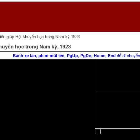
diễn giúp Hội khuyến học trong Nam kỳ 1923
Page 22
khuyến học trong Nam kỳ, 1923
Bánh xe lăn, phím mũi tên, PgUp, PgDn, Home, End
để di chuyển