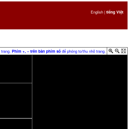
English
|
tiếng Việt
 trang.
Phím +, ‒ trên bàn phím số
để phóng to/thu nhỏ trang.