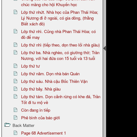
chúc mầng cho hội Khuyến học
Lớp thứ nhứt. Nhà học của Phan Thái Hòa;
Lý Nương đi ở ngoài, có gia dồng, (thằng
Biết xách đồ)
Lớp thứ nhì. Cũng nhà Phan Thái Hòa; có
đồ để may
Lớp thứ nhì (tiếp theo, dọn theo lối nhà giàu)
Lớp thứ ba. Nhà nghèo, có giường thờ; Trần
Nương, với hai đứa con 15 tuổi và 13 tuổi
Lớp thứ tư
Lớp thứ năm. Dọn nhà bán Quán
Lớp thứ sáu. Nhà cậu Bốc Thiên Vận
Lớp thứ bảy. Nhà giàu
Lớp thứ tám. Dọn cảnh rừng có khe đá, Trần
Tốt đi tu mộ về
Còn đang in tiếp
Phê bình của báo giới
Back Matter
Page 68 Advertisement 1