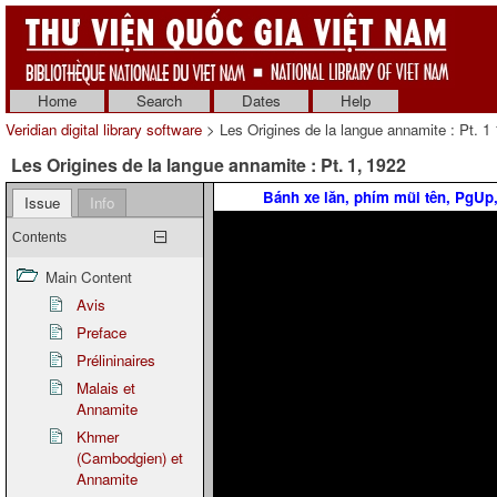
Home
Search
Dates
Help
Veridian digital library software
> Les Origines de la langue annamite : Pt. 1
Les Origines de la langue annamite : Pt. 1, 1922
Bánh xe lăn, phím mũi tên, PgU
Issue
Info
Contents
Main Content
Avis
Preface
Prélininaires
Malais et
Annamite
Khmer
(Cambodgien) et
Annamite