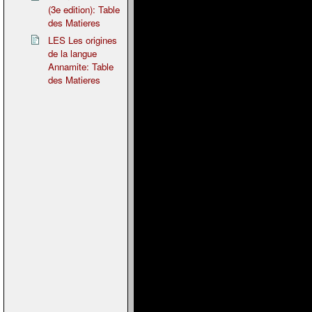
(3e edition): Table
des Matieres
LES Les origines
de la langue
Annamite: Table
des Matieres