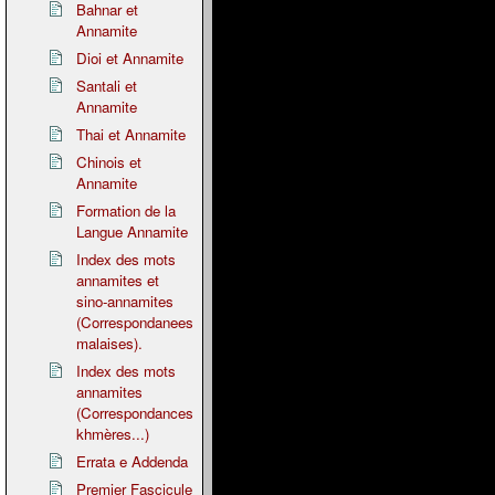
Bahnar et
Annamite
Dioi et Annamite
Santali et
Annamite
Thai et Annamite
Chinois et
Annamite
Formation de la
Langue Annamite
Index des mots
annamites et
sino-annamites
(Correspondanees
malaises).
Index des mots
annamites
(Correspondances
khmères...)
Errata e Addenda
Premier Fascicule